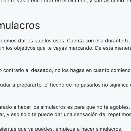
 que te vas a encontrar en el examen, y sabrás cómo or
mulacros
odemos dar es que los uses. Cuenta con ella durante tu
egún los objetivos que te vayas marcando. De esta man
cto contrario al deseado, no los hagas en cuanto comien
yudar a prepararte. El hecho de no pasarlos no signific
arado a hacer los simulacros es para que no te agobies.
r, y eso solo te puede dar una sensación de, repetimos
 sientas que ya puedes, empieza a hacer simulacros.